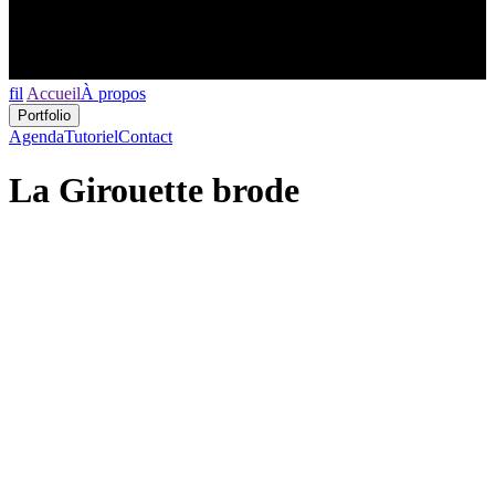
fil
Accueil
À propos
Portfolio
Agenda
Tutoriel
Contact
La Girouette brode