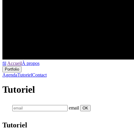
fil
Accueil
À propos
Portfolio
Agenda
Tutoriel
Contact
Tutoriel
email
OK
Tutoriel