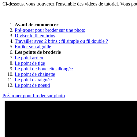
Ci-dessous, vous trouverez l'ensemble des vidéos de tutoriel. Vous pouve
Avant de commencer
Pré-trouer pour broder sur une photo
Diviser le fil en brins
Travailler avec 2 brins : fil simple ou fil double ?
Enfiler son aiguille
Les points de broderie
Le point arrière
Le point de tige
Le point de bouclette allongée
Le point de chainette
Le point d'araignée
Le point de noeud
Pré-trouer pour broder sur photo